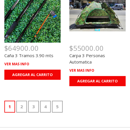
$64900.00
$55000.00
Caña 3 Tramos 3.90 mts
Carpa 3 Personas
Automatica
VER MAS INFO
VER MAS INFO
AGREGAR AL CARRITO
AGREGAR AL CARRITO
1
2
3
4
5