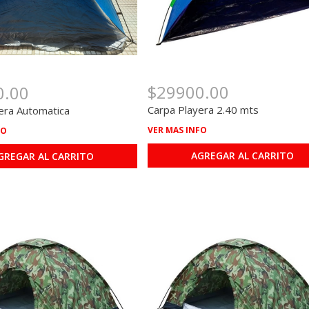
$29900.00
0.00
Carpa Playera 2.40 mts
era Automatica
VER MAS INFO
FO
AGREGAR AL CARRITO
GREGAR AL CARRITO