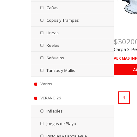
Cañas
Copos y Trampas
Líneas
$3020
Reeles
Carpa 3 P
Señuelos
VER MAS IN
A
Tanzas y Multis
Varios
1
VERANO 26
Inflables
Juegos de Playa
Pistolas y Lanza Agua