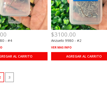
.00
$3100.00
80 - #4
Anzuelo 9980 - #2
FO
VER MAS INFO
GREGAR AL CARRITO
AGREGAR AL CARRITO
2
3