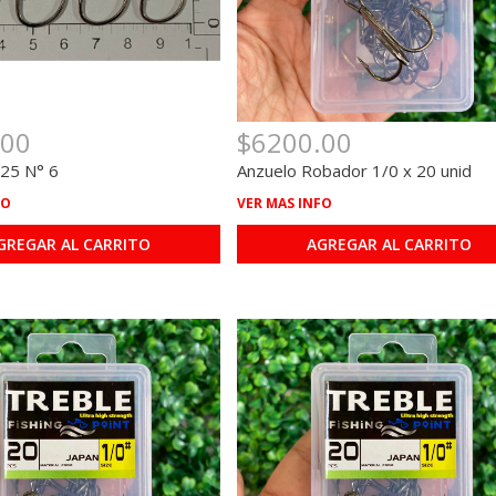
$6200.00
.00
Anzuelo Robador 1/0 x 20 unid
25 N° 6
VER MAS INFO
FO
AGREGAR AL CARRITO
GREGAR AL CARRITO