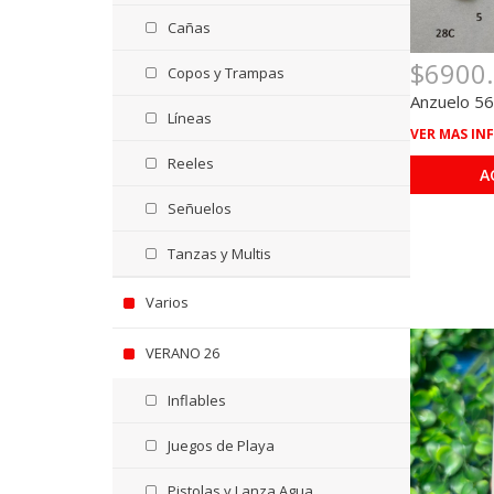
Cañas
$6900
Copos y Trampas
Anzuelo 56
Líneas
VER MAS IN
Reeles
A
Señuelos
Tanzas y Multis
Varios
VERANO 26
Inflables
Juegos de Playa
Pistolas y Lanza Agua