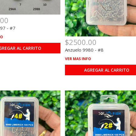
.00
97 - #7
FO
$2500.00
GREGAR AL CARRITO
Anzuelo 9980 - #8
VER MAS INFO
AGREGAR AL CARRITO